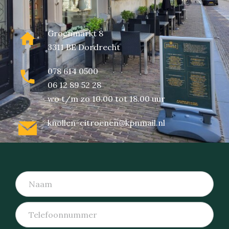
Groenmarkt 8
3311 BE Dordrecht
078 614 0500
06 12 89 52 28
wo t/m zo 10.00 tot 18.00 uur
knollen-citroenen@kpnmail.nl