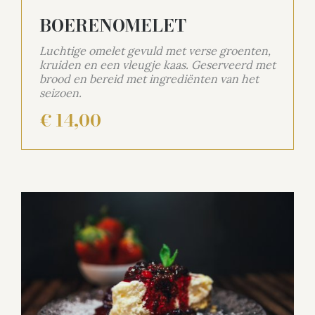
BOERENOMELET
Luchtige omelet gevuld met verse groenten,
kruiden en een vleugje kaas. Geserveerd met
brood en bereid met ingrediënten van het
seizoen.
€ 14,00